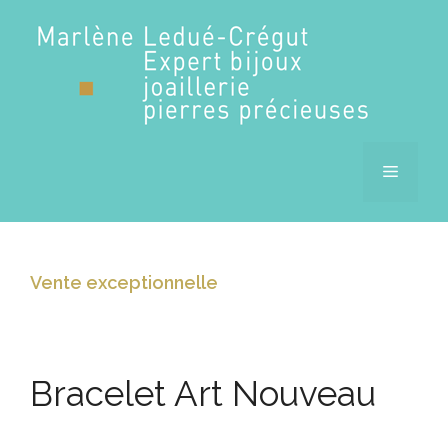
Aller
au
contenu
MENU
Vente exceptionnelle
Bracelet Art Nouveau